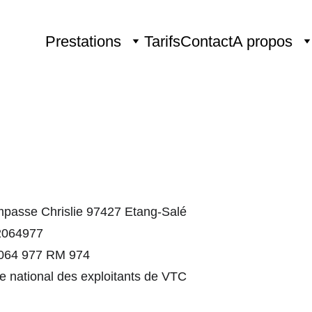
Prestations
Tarifs
Contact
A propos
Impasse Chrislie 97427 Etang-Salé
2064977
2 064 977 RM 974
e national des exploitants de VTC